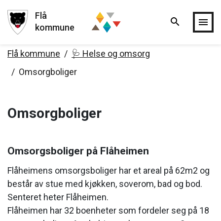
Flå
search
Hopp til hovedinnholdet
menu
kommune
Flå kommune
🩺 Helse og omsorg
Omsorgboliger
Omsorgboliger
Omsorgsboliger på Flåheimen
Flåheimens omsorgsboliger har et areal på 62m2 og
består av stue med kjøkken, soverom, bad og bod.
Senteret heter Flåheimen.
Flåheimen har 32 boenheter som fordeler seg på 18