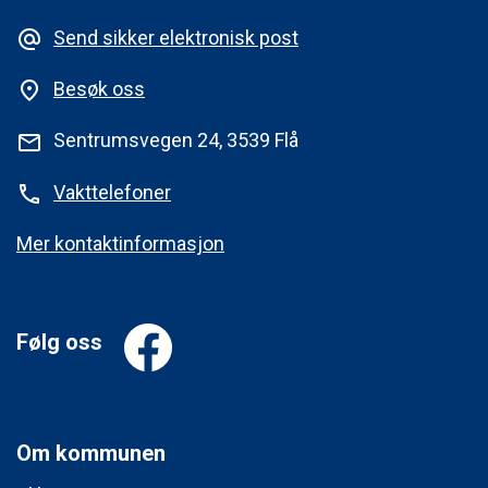
Send sikker elektronisk post
alternate_email
Besøk oss
place
Sentrumsvegen 24, 3539 Flå
mail
Vakttelefoner
phone
Mer kontaktinformasjon
Følg oss
Om kommunen