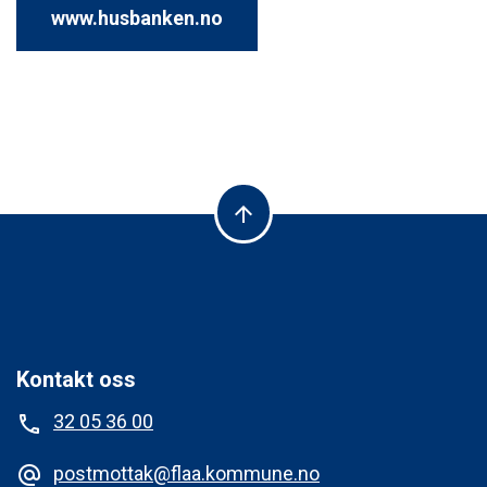
www.husbanken.no
arrow_upward
Kontakt oss
32 05 36 00
phone
postmottak@flaa.kommune.no
alternate_email