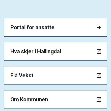
Portal for ansatte
arrow_forward
Hva skjer i Hallingdal
launch
Flå Vekst
launch
Om Kommunen
launch