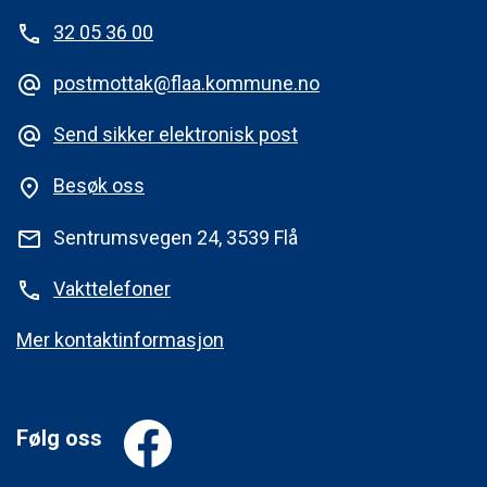
32 05 36 00
phone
postmottak@flaa.kommune.no
alternate_email
Send sikker elektronisk post
alternate_email
Besøk oss
place
Sentrumsvegen 24, 3539 Flå
mail
Vakttelefoner
phone
Mer kontaktinformasjon
Følg oss