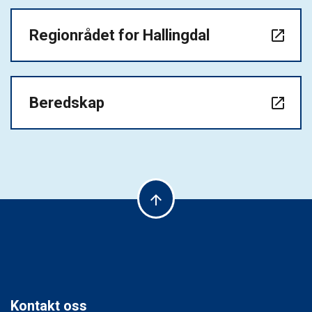
Regionrådet for Hallingdal
launch
Beredskap
launch
arrow_upward
Kontakt oss