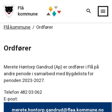
Flå
search
Hopp til hovedinnholdet
menu
kommune
Flå kommune
Ordfører
Ordfører
Merete Høntorp Gandrud (Ap) er ordfører i Flå på
andre periode i samarbeid med Bygdelista for
perioden 2023-2027.
Telefon 482 03 062
E-post:
merete.hontorp.gandrud@flaa.kommune.no