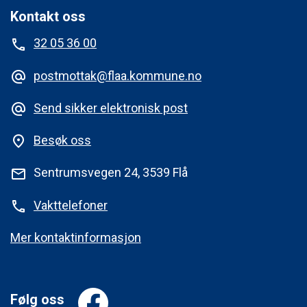
Kontakt oss
32 05 36 00
phone
postmottak@flaa.kommune.no
alternate_email
Send sikker elektronisk post
alternate_email
Besøk oss
place
Sentrumsvegen 24, 3539 Flå
mail
Vakttelefoner
phone
Mer kontaktinformasjon
Følg oss