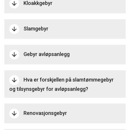
Kloakkgebyr
arrow_downward
Slamgebyr
arrow_downward
Gebyr avløpsanlegg
arrow_downward
Hva er forskjellen på slamtømmegebyr
arrow_downward
og tilsynsgebyr for avløpsanlegg?
Renovasjonsgebyr
arrow_downward