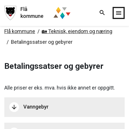
Flå
search
Hopp til hovedinnholdet
menu
kommune
Flå kommune
🏡 Teknisk, eiendom og næring
Betalingssatser og gebyrer
Betalingssatser og gebyrer
Alle priser er eks. mva. hvis ikke annet er oppgitt.
Vanngebyr
arrow_downward