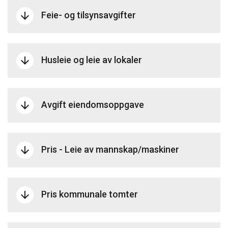
Feie- og tilsynsavgifter
arrow_downward
Husleie og leie av lokaler
arrow_downward
Avgift eiendomsoppgave
arrow_downward
Pris - Leie av mannskap/maskiner
arrow_downward
Pris kommunale tomter
arrow_downward