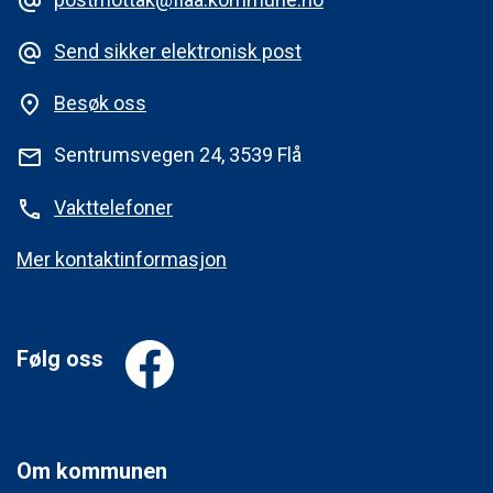
alternate_email
Send sikker elektronisk post
alternate_email
Besøk oss
place
Sentrumsvegen 24, 3539 Flå
mail
Vakttelefoner
phone
Mer kontaktinformasjon
Følg oss
Om kommunen