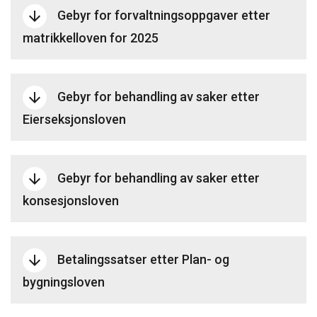
Gebyr for forvaltningsoppgaver etter
arrow_downward
matrikkelloven for 2025
Gebyr for behandling av saker etter
arrow_downward
Eierseksjonsloven
Gebyr for behandling av saker etter
arrow_downward
konsesjonsloven
Betalingssatser etter Plan- og
arrow_downward
bygningsloven