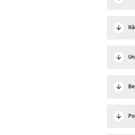
Rå
arrow_downward
Un
arrow_downward
Be
arrow_downward
Po
arrow_downward