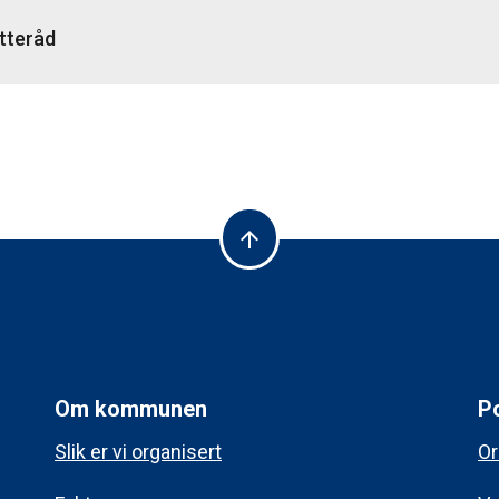
tteråd
arrow_upward
Om kommunen
Po
Slik er vi organisert
Or