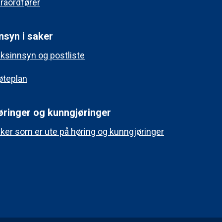
raordfører
nsyn i saker
ksinnsyn og postliste
teplan
øringer og kunngjøringer
ker som er ute på høring og kunngjøringer