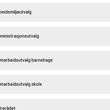
beidsmiljøutvalg
ministrasjonsutvalg
marbeidsutvalg barnehage
marbeidsutvalg skole
drerådet