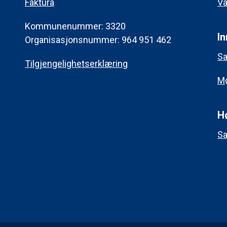
Faktura
Va
Kommunenummer: 3320
In
Organisasjonsnummer: 964 951 462
Sa
Tilgjengelighetserklæring
Mø
H
Sa