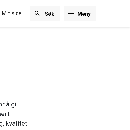
search
Min side
menu
Søk
Meny
r å gi
sert
 kvalitet