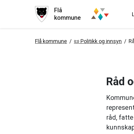
Flå
kommune
Flå kommune
📜 Politikk og innsyn
Rå
Råd o
Kommunens
represent
råd, fatt
kunnskap