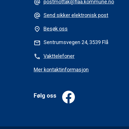
postmottak@flaa.kommune.no
alternate_email
Send sikker elektronisk post
alternate_email
Besøk oss
place
Sentrumsvegen 24, 3539 Flå
mail
Vakttelefoner
phone
Mer kontaktinformasjon
Følg oss