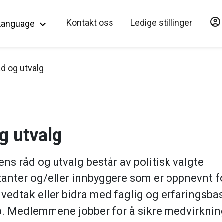
account_circle
Hopp til hovedinnholdet
Kontakt oss
Ledige stillinger
Language
keyboard_arrow_down
d og utvalg
g utvalg
 råd og utvalg består av politisk valgte
anter og/eller innbyggere som er oppnevnt fo
e vedtak eller bidra med faglig og erfaringsba
. Medlemmene jobber for å sikre medvirkning,