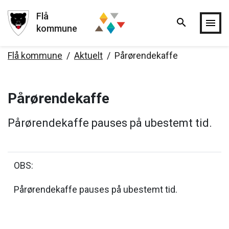
Flå
search
Hopp til hovedinnholdet
menu
kommune
Flå kommune
Aktuelt
Pårørendekaffe
Pårørendekaffe
Pårørendekaffe pauses på ubestemt tid.
OBS:
Pårørendekaffe pauses på ubestemt tid.