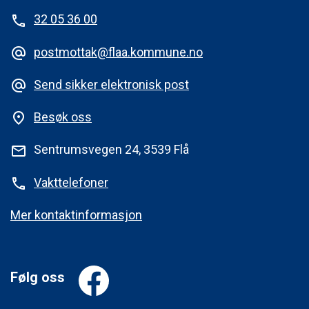
32 05 36 00
phone
postmottak@flaa.kommune.no
alternate_email
Send sikker elektronisk post
alternate_email
Besøk oss
place
Sentrumsvegen 24, 3539 Flå
mail
Vakttelefoner
phone
Mer kontaktinformasjon
Følg oss