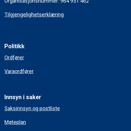
Organisasjonsnummer: 964 951 462
Tilgjengelighetserklæring
Politikk
Ordfører
Varaordfører
Innsyn i saker
Saksinnsyn og postliste
Møteplan