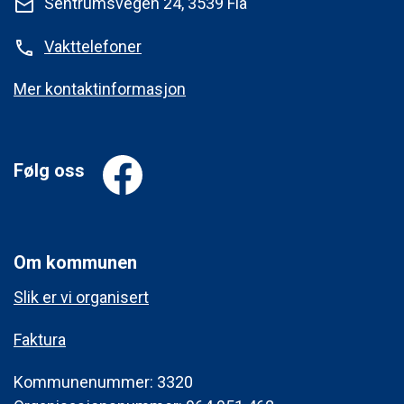
Sentrumsvegen 24, 3539 Flå
mail
Vakttelefoner
phone
Mer kontaktinformasjon
Følg oss
Om kommunen
Slik er vi organisert
Faktura
Kommunenummer: 3320