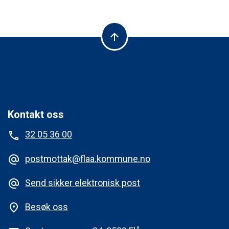
arrow_upward
Kontakt oss
32 05 36 00
phone
postmottak@flaa.kommune.no
alternate_email
Send sikker elektronisk post
alternate_email
Besøk oss
place